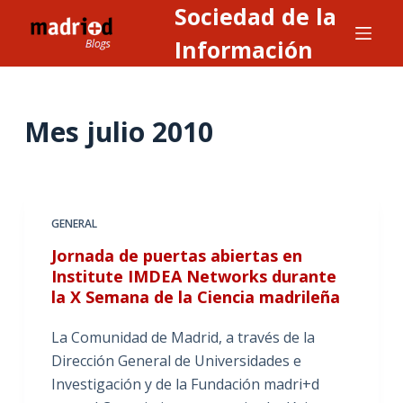
Sociedad de la
S
a
Información
l
t
a
Mes
julio 2010
r
a
l
c
GENERAL
o
n
Jornada de puertas abiertas en
Institute IMDEA Networks durante
t
la X Semana de la Ciencia madrileña
e
n
La Comunidad de Madrid, a través de la
i
Dirección General de Universidades e
d
Investigación y de la Fundación madri+d
o