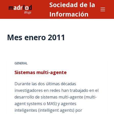
Sociedad de la
S
a
Información
l
t
a
Mes
enero 2011
r
a
l
c
GENERAL
o
n
Sistemas multi-agente
t
Durante las dos últimas décadas
e
investigadores en redes han trabajado en el
n
desarrollo de sistemas multi-agente (multi-
i
agent systems o MAS) y agentes
d
inteligentes (intelligent agents) por
o