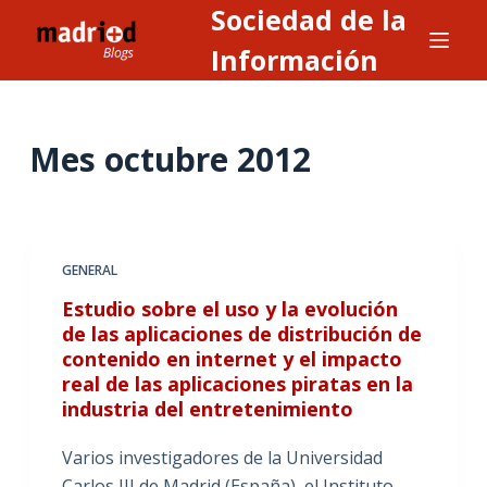
Sociedad de la
S
a
Información
l
t
a
Mes
octubre 2012
r
a
l
c
GENERAL
o
n
Estudio sobre el uso y la evolución
de las aplicaciones de distribución de
t
contenido en internet y el impacto
e
real de las aplicaciones piratas en la
n
industria del entretenimiento
i
d
Varios investigadores de la Universidad
o
Carlos III de Madrid (España), el Instituto