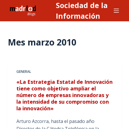
Sociedad de la
S
a
Información
l
t
a
Mes
marzo 2010
r
a
l
c
GENERAL
o
n
«La Estrategia Estatal de Innovación
tiene como objetivo ampliar el
t
número de empresas innovadoras y
e
la intensidad de su compromiso con
n
la innovación»
i
d
Arturo Azcorra, hasta el pasado año
o
Director de la Cátedra Telefónica en la