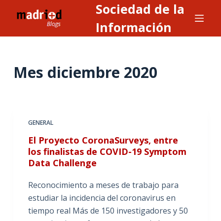
Sociedad de la
S
a
Información
l
t
a
Mes
diciembre 2020
r
a
l
c
GENERAL
o
n
El Proyecto CoronaSurveys, entre
los finalistas de COVID-19 Symptom
t
Data Challenge
e
n
Reconocimiento a meses de trabajo para
i
estudiar la incidencia del coronavirus en
d
tiempo real Más de 150 investigadores y 50
o