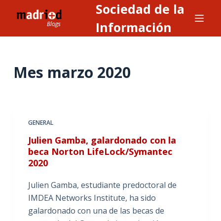
Sociedad de la
S
a
Información
l
t
a
Mes
marzo 2020
r
a
l
c
GENERAL
o
n
Julien Gamba, galardonado con la
beca Norton LifeLock/Symantec
t
2020
e
n
Julien Gamba, estudiante predoctoral de
i
IMDEA Networks Institute, ha sido
d
galardonado con una de las becas de
o