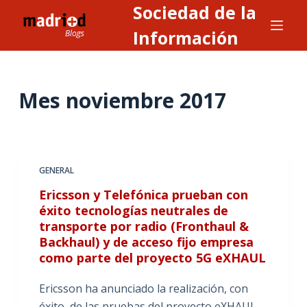
Sociedad de la
S
a
Información
l
t
a
Mes
noviembre 2017
r
a
l
c
GENERAL
o
n
Ericsson y Telefónica prueban con
éxito tecnologías neutrales de
t
transporte por radio (Fronthaul &
e
Backhaul) y de acceso fijo empresa
n
como parte del proyecto 5G eXHAUL
i
d
Ericsson ha anunciado la realización, con
o
éxito, de las pruebas del proyecto eXHAUL,