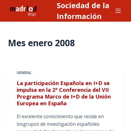
Sociedad de la
S
a
Información
l
t
a
Mes
enero 2008
r
a
l
c
GENERAL
o
n
La participación Española en I+D se
impulsa en la 2ª Conferencia del VII
t
Programa Marco de I+D de la Unión
e
Europea en España
n
i
El excelente conocimiento que reside en
d
losgrupos de investigación españoles
o