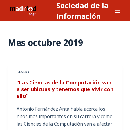
Sociedad de la
S
a
Información
l
t
a
Mes
octubre 2019
r
a
l
c
GENERAL
o
n
“Las Ciencias de la Computación van
a ser ubicuas y tenemos que vivir con
t
ello”
e
n
Antonio Fernández Anta habla acerca los
i
hitos más importantes en su carrera y cómo
d
las Ciencias de la Computación van a afectar
o