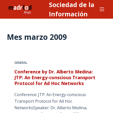
Sociedad de la
S
a
Información
l
t
a
Mes
marzo 2009
r
a
l
c
GENERAL
o
n
Conference by Dr. Alberto Medina:
JTP: An Energy-conscious Transport
t
Protocol for Ad Hoc Networks
e
n
Conference: JTP: An Energy-conscious
i
Transport Protocol for Ad Hoc
d
NetworksSpeaker: Dr. Alberto Medina,
o