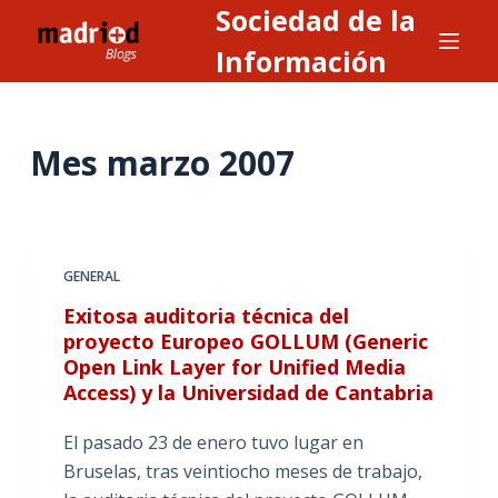
Sociedad de la
S
a
Información
l
t
a
Mes
marzo 2007
r
a
l
c
GENERAL
o
n
Exitosa auditoria técnica del
proyecto Europeo GOLLUM (Generic
t
Open Link Layer for Unified Media
e
Access) y la Universidad de Cantabria
n
i
El pasado 23 de enero tuvo lugar en
d
Bruselas, tras veintiocho meses de trabajo,
o