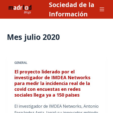
Sociedad de la
S
a
Información
l
t
a
Mes
julio 2020
r
a
l
c
GENERAL
o
n
El proyecto liderado por el
investigador de IMDEA Networks
t
para medir la incidencia real de la
e
covid con encuestas en redes
n
sociales llega ya a 150 países
i
d
El investigador de IMDEA Networks, Antonio
o
Fernández Anta, lanzó su innovador método