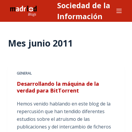
Sociedad de la
S
a
Información
l
t
a
Mes
junio 2011
r
a
l
c
GENERAL
o
n
Desarrollando la máquina de la
verdad para BitTorrent
t
e
Hemos venido hablando en este blog de la
n
repercusión que han tendido diferentes
i
estudios sobre el atruismo de las
d
publicaciones y del intercambio de ficheros
o