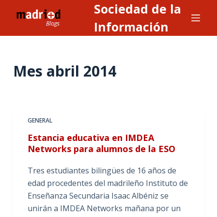
Sociedad de la
S
a
Información
l
t
a
Mes
abril 2014
r
a
l
c
GENERAL
o
n
Estancia educativa en IMDEA
Networks para alumnos de la ESO
t
e
Tres estudiantes bilingües de 16 años de
n
edad procedentes del madrileño Instituto de
i
Enseñanza Secundaria Isaac Albéniz se
d
unirán a IMDEA Networks mañana por un
o