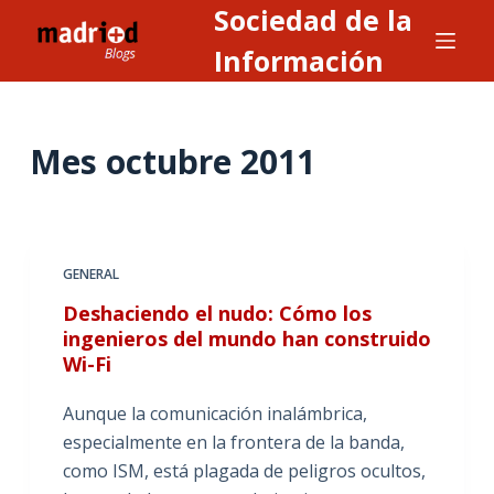
Sociedad de la
S
a
Información
l
t
a
Mes
octubre 2011
r
a
l
c
GENERAL
o
n
Deshaciendo el nudo: Cómo los
ingenieros del mundo han construido
t
Wi-Fi
e
n
Aunque la comunicación inalámbrica,
i
especialmente en la frontera de la banda,
d
como ISM, está plagada de peligros ocultos,
o