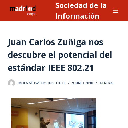
Sociedad de la
S
a
Información
l
t
a
Juan Carlos Zuñiga nos
r
a
descubre el potencial del
l
estándar IEEE 802.21
c
o
n
IMDEA NETWORKS INSTITUTE
9 JUNIO 2010
GENERAL
t
e
n
i
d
o