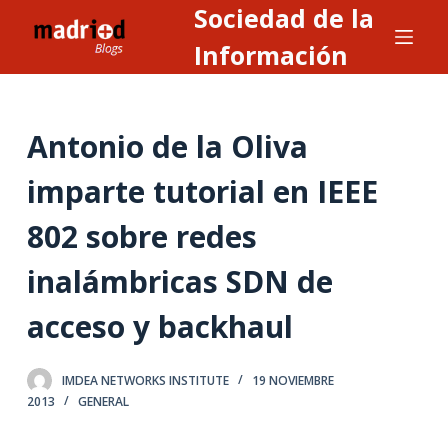
Sociedad de la
S
a
Información
l
t
a
Antonio de la Oliva
r
a
imparte tutorial en IEEE
l
802 sobre redes
c
o
inalámbricas SDN de
n
t
acceso y backhaul
e
n
IMDEA NETWORKS INSTITUTE
19 NOVIEMBRE
i
2013
GENERAL
d
o