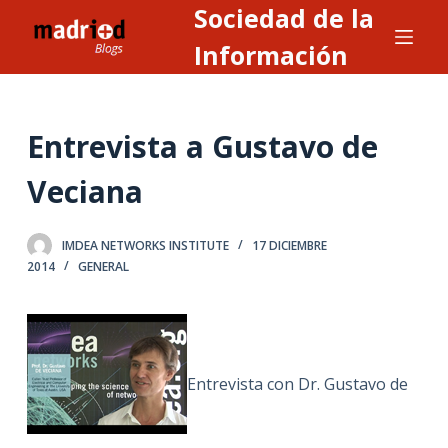
Sociedad de la
S
a
Información
l
t
a
Entrevista a Gustavo de
r
a
Veciana
l
c
IMDEA NETWORKS INSTITUTE
17 DICIEMBRE
o
2014
GENERAL
n
t
e
n
Entrevista con Dr. Gustavo de
i
d
o