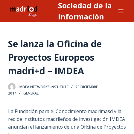
Sociedad de la
S
a
Información
l
t
a
Se lanza la Oficina de
r
a
Proyectos Europeos
l
madri+d – IMDEA
c
o
n
IMDEA NETWORKS INSTITUTE
23 DICIEMBRE
t
2014
GENERAL
e
n
La Fundación para el Conocimiento madrimasd y la
i
red de institutos madrileños de investigación IMDEA
d
anuncian el lanzamiento de una Oficina de Proyectos
o