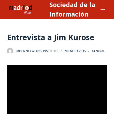
Sociedad de la
S
a
Información
l
t
a
Entrevista a Jim Kurose
r
a
IMDEA NETWORKS INSTITUTE
20 ENERO 2015
GENERAL
l
c
o
n
t
e
n
i
d
o