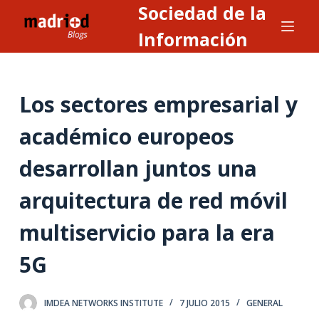
Sociedad de la
S
a
Información
l
t
a
Los sectores empresarial y
r
a
académico europeos
l
desarrollan juntos una
c
o
arquitectura de red móvil
n
t
multiservicio para la era
e
n
5G
i
d
IMDEA NETWORKS INSTITUTE
7 JULIO 2015
GENERAL
o