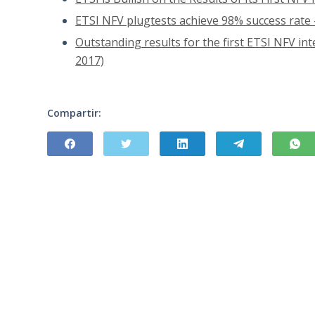
ETSI NFV plugtests achieve 98% success rat
Outstanding results for the first ETSI NFV int
2017)
Compartir: