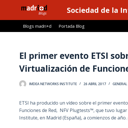
S
Sociedad de la I
a
l
Blogs madri+d
Portada Blog
t
a
r
a
El primer evento ETSI sob
l
Virtualización de Funcion
c
o
n
IMDEA NETWORKS INSTITUTE
26 ABRIL 2017
GENERAL
t
e
ETSI ha producido un vídeo sobre el primer evento 
n
Funciones de Red, NFV Plugtests™, que tuvo lugar 
i
Institute, en Madrid (España), a comienzos de año.
d
o