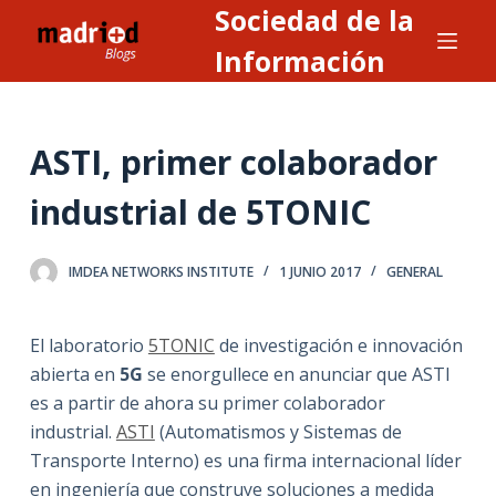
Sociedad de la
S
a
Información
l
t
a
ASTI, primer colaborador
r
a
industrial de 5TONIC
l
c
IMDEA NETWORKS INSTITUTE
1 JUNIO 2017
GENERAL
o
n
t
El laboratorio
5TONIC
de investigación e innovación
e
abierta en
5G
se enorgullece en anunciar que ASTI
n
es a partir de ahora su primer colaborador
i
industrial.
ASTI
(Automatismos y Sistemas de
d
Transporte Interno) es una firma internacional líder
o
en ingeniería que construye soluciones a medida