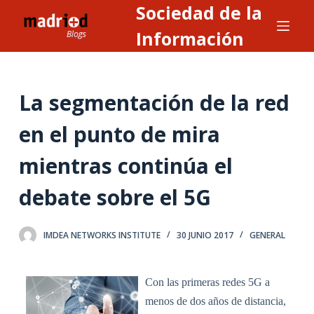
Sociedad de la
S
a
Información
l
t
a
La segmentación de la red
r
a
en el punto de mira
l
mientras continúa el
c
o
debate sobre el 5G
n
t
e
IMDEA NETWORKS INSTITUTE
30 JUNIO 2017
GENERAL
n
i
Con las primeras redes 5G a
d
menos de dos años de distancia,
o