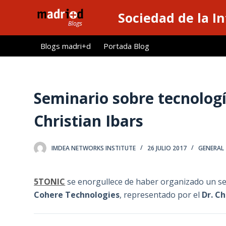
S
Sociedad de la I
a
l
Blogs madri+d
Portada Blog
t
a
r
a
Seminario sobre tecnolog
l
Christian Ibars
c
o
n
IMDEA NETWORKS INSTITUTE
26 JULIO 2017
GENERAL
t
e
5TONIC
se enorgullece de haber organizado un se
n
Cohere Technologies
, representado por el
Dr. Ch
i
d
o