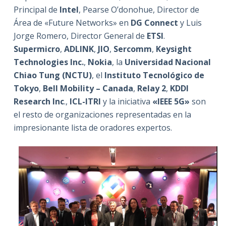
Principal de
Intel
, Pearse O’donohue, Director de
Área de «Future Networks» en
DG Connect
y Luis
Jorge Romero, Director General de
ETSI
.
Supermicro
,
ADLINK
,
JIO
,
Sercomm
,
Keysight
Technologies Inc.
,
Nokia
, la
Universidad Nacional
Chiao Tung (NCTU)
, el
Instituto Tecnológico de
Tokyo
,
Bell Mobility – Canada
,
Relay 2
,
KDDI
Research Inc
.,
ICL-ITRI
y la iniciativa
«IEEE 5G»
son
el resto de organizaciones representadas en la
impresionante lista de oradores expertos.