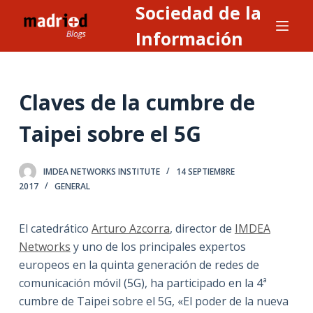
Sociedad de la
S
a
Información
l
t
a
Claves de la cumbre de
r
a
Taipei sobre el 5G
l
c
IMDEA NETWORKS INSTITUTE
14 SEPTIEMBRE
o
2017
GENERAL
n
t
El catedrático
Arturo Azcorra
, director de
IMDEA
e
Networks
y uno de los principales expertos
n
europeos en la quinta generación de redes de
i
comunicación móvil (5G), ha participado en la 4ª
d
cumbre de Taipei sobre el 5G, «El poder de la nueva
o