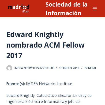
Sociedad de la
S
a
Información
l
t
a
Edward Knightly
r
a
nombrado ACM Fellow
l
2017
c
o
n
IMDEA NETWORKS INSTITUTE
15 ENERO 2018
GENERAL
t
e
Fuente(s):
IMDEA Networks Institute
n
i
Edward Knightly, Catedrático Sheafor-Lindsay de
d
Ingeniería Eléctrica e Informática y jefe de
o