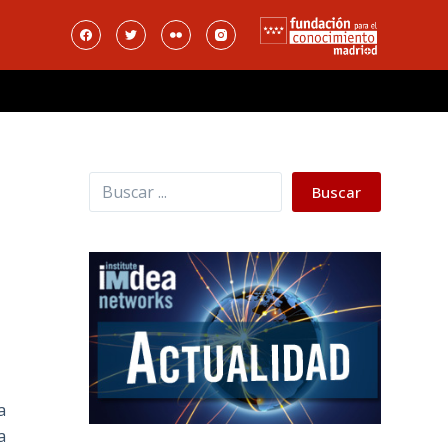
Buscar
Buscar
a
a