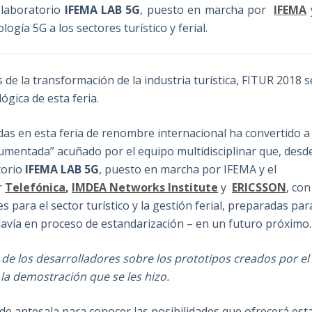
l laboratorio
IFEMA LAB 5G
, puesto en marcha por
IFEMA
logía 5G a los sectores turístico y ferial.
 de la transformación de la industria turística, FITUR 2018 s
gica de esta feria.
as en esta feria de renombre internacional ha convertido a
umentada” acuñado por el equipo multidisciplinar que, desd
torio
IFEMA LAB 5G
, puesto en marcha por IFEMA y el
r
Telefónica
,
IMDEA Networks Institute
y
ERICSSON
, con
es para el sector turístico y la gestión ferial, preparadas par
davía en proceso de estandarización – en un futuro próximo.
de los desarrolladores sobre los prototipos creados por el
la demostración que se les hizo.
e antesala para conocer las posibilidades que ofrecerá est