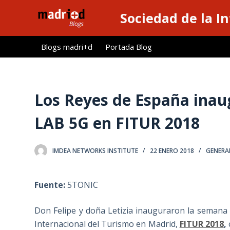
S
Sociedad de la I
a
l
Blogs madri+d
Portada Blog
t
a
r
a
Los Reyes de España inau
l
LAB 5G en FITUR 2018
c
o
n
IMDEA NETWORKS INSTITUTE
22 ENERO 2018
GENERA
t
e
Fuente:
5TONIC
n
i
Don Felipe y doña Letizia inauguraron la semana
d
Internacional del Turismo en Madrid,
FITUR 2018
,
o