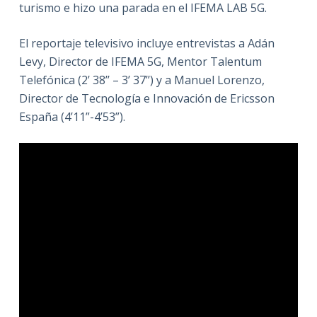
turismo e hizo una parada en el IFEMA LAB 5G.
El reportaje televisivo incluye entrevistas a Adán
Levy, Director de IFEMA 5G, Mentor Talentum
Telefónica (2’ 38’’ – 3’ 37’’) y a Manuel Lorenzo,
Director de Tecnología e Innovación de Ericsson
España (4’11”-4’53”).