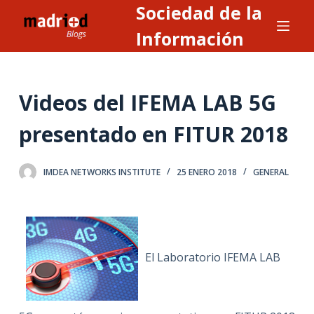
Sociedad de la
S
a
Información
l
t
a
Videos del IFEMA LAB 5G
r
a
presentado en FITUR 2018
l
c
IMDEA NETWORKS INSTITUTE
25 ENERO 2018
GENERAL
o
n
t
e
n
El Laboratorio IFEMA LAB
i
d
o