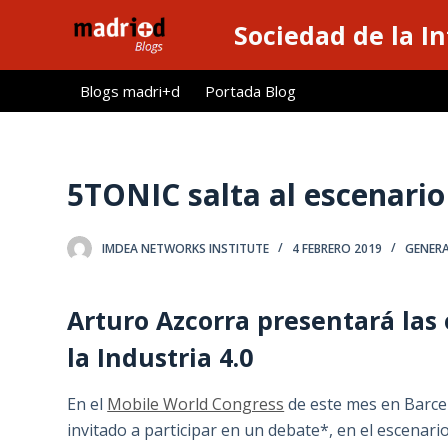
S
Sociedad de la I
a
l
Blogs madri+d
Portada Blog
t
a
r
a
5TONIC salta al escenario
l
c
IMDEA NETWORKS INSTITUTE
4 FEBRERO 2019
GENER
o
n
t
Arturo Azcorra presentará las
e
la Industria 4.0
n
i
En el
Mobile World Congress
de este mes en Barce
d
invitado a participar en un debate*, en el escenari
o