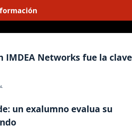
nformación
en IMDEA Networks fue la clav
AL
de: un exalumno evalua su
ando