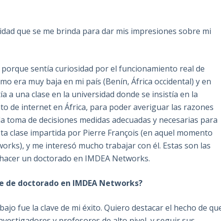
nidad que se me brinda para dar mis impresiones sobre mi
 porque sentía curiosidad por el funcionamiento real de
smo era muy baja en mi país (Benín, África occidental) y en
ía a una clase en la universidad donde se insistía en la
o de internet en África, para poder averiguar las razones
 la toma de decisiones medidas adecuadas y necesarias para
esta clase impartida por Pierre François (en aquel momento
orks), y me interesó mucho trabajar con él. Estas son las
a hacer un doctorado en IMDEA Networks.
te de doctorado en IMDEA Networks?
bajo fue la clave de mi éxito. Quiero destacar el hecho de qu
nvestigadores y profesores de alto nivel, y seguir sus