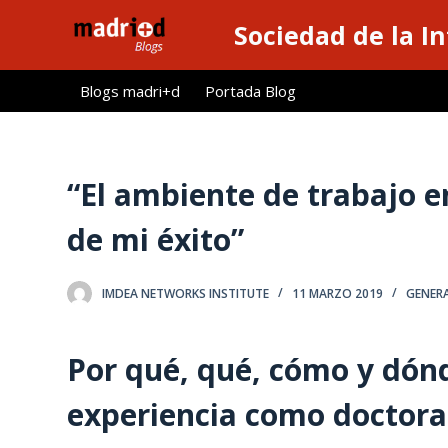
S
Sociedad de la I
a
l
Blogs madri+d
Portada Blog
t
a
r
a
“El ambiente de trabajo 
l
de mi éxito”
c
o
n
IMDEA NETWORKS INSTITUTE
11 MARZO 2019
GENER
t
e
Por qué, qué, cómo y dón
n
i
experiencia como doctor
d
o