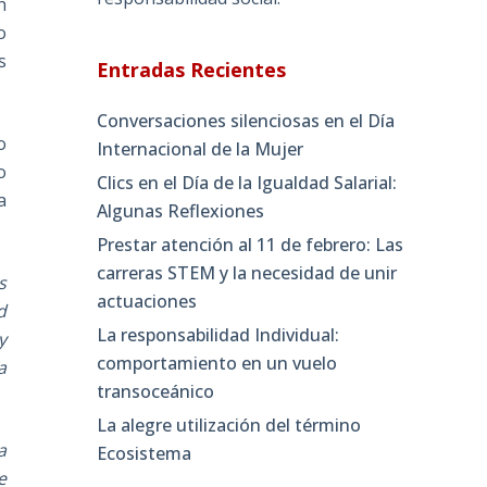
n
o
s
Entradas Recientes
Conversaciones silenciosas en el Día
o
Internacional de la Mujer
o
Clics en el Día de la Igualdad Salarial:
a
Algunas Reflexiones
Prestar atención al 11 de febrero: Las
carreras STEM y la necesidad de unir
s
actuaciones
d
La responsabilidad Individual:
y
comportamiento en un vuelo
a
transoceánico
La alegre utilización del término
a
Ecosistema
e