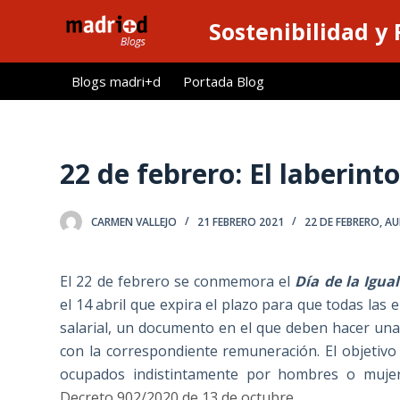
S
Sostenibilidad y
a
l
Blogs madri+d
Portada Blog
t
a
r
a
22 de febrero: El laberinto
l
c
CARMEN VALLEJO
21 FEBRERO 2021
22 DE FEBRERO
,
AU
o
n
t
El 22 de febrero se conmemora el
Día de la Igua
e
el 14 abril que expira el plazo para que todas la
n
salarial, un documento en el que deben hacer una
i
con la correspondiente remuneración. El objetiv
d
ocupados indistintamente por hombres o muje
o
Decreto 902/2020 de 13 de octubre.