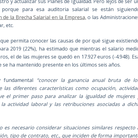
gistro y actualizar sus Planes de Igualdad. Pero lejos de ser u
porque para esa auditoria salarial se están siguiend
 de la Brecha Salarial en la Empresa,
o las Administracione
r, etc.
s que permita conocer las causas de por qué sigue existiend
 para 2019 (22%), ha estimado que mientras el salario medi
os, el de las mujeres se quedó en 17.927 euros (-4.948). Es
ue se ha mantenido presente en los últimos seis años.
y fundamental
“
conocer la ganancia anual bruta de lo
 las diferentes características como ocupación, activida
uye el primer paso para analizar la igualdad de mujeres 
 actividad laboral y las retribuciones asociadas a dich
o es necesario considerar situaciones similares respecto 
ión, tipo de contrato, etc., que inciden de forma important