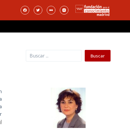
Buscar
Buscar
n
a
a
r
l