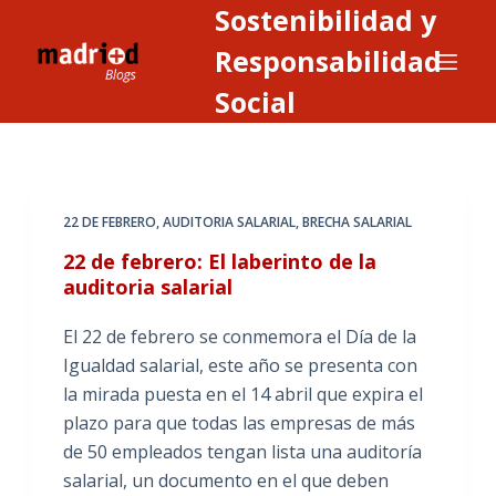
Sostenibilidad y
S
a
Responsabilidad
l
Social
t
a
r
a
22 DE FEBRERO
,
AUDITORIA SALARIAL
,
BRECHA SALARIAL
l
c
22 de febrero: El laberinto de la
o
auditoria salarial
n
El 22 de febrero se conmemora el Día de la
t
Igualdad salarial, este año se presenta con
e
la mirada puesta en el 14 abril que expira el
n
plazo para que todas las empresas de más
i
de 50 empleados tengan lista una auditoría
d
salarial, un documento en el que deben
o