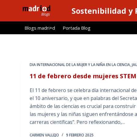
S
Sostenibilidad y
a
l
Blogs madri+d
Portada Blog
t
a
r
a
l
DIA INTERNACIONAL DE LA MUJER Y LA NIÑA EN LA CIENCIA
,
JA
c
11 de febrero desde mujeres STE
o
n
El 11 de febrero se celebra día internacional de
t
el 10 aniversario, y que en palabras del Secret
e
ámbito de las ciencias es crucial para constru
n
las mujeres y las niñas siguen enfrentándose a
i
carreras científicas”. Pero reflexionando,…
d
o
CARMEN VALLEJO
9 FEBRERO 2025