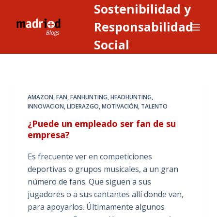
Sostenibilidad y
S
a
Responsabilidad
l
Social
t
a
r
a
AMAZON
,
FAN
,
FANHUNTING
,
HEADHUNTING
,
l
INNOVACION
,
LIDERAZGO
,
MOTIVACIÓN
,
TALENTO
c
¿Puede un empleado ser fan de su
o
empresa?
n
t
Es frecuente ver en competiciones
e
deportivas o grupos musicales, a un gran
n
número de fans. Que siguen a sus
i
jugadores o a sus cantantes allí donde van,
d
para apoyarlos. Últimamente algunos
o