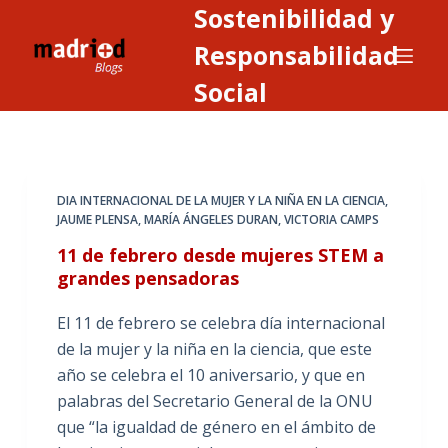
Sostenibilidad y
S
a
Responsabilidad
l
Social
t
a
r
a
DIA INTERNACIONAL DE LA MUJER Y LA NIÑA EN LA CIENCIA
,
l
JAUME PLENSA
,
MARÍA ÁNGELES DURAN
,
VICTORIA CAMPS
c
11 de febrero desde mujeres STEM a
o
grandes pensadoras
n
t
El 11 de febrero se celebra día internacional
e
de la mujer y la niña en la ciencia, que este
n
año se celebra el 10 aniversario, y que en
i
palabras del Secretario General de la ONU
d
que “la igualdad de género en el ámbito de
o