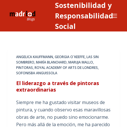
Sostenibilidad y
S
a
Responsabilidad
l
Social
t
a
r
a
ANGELICA KAUFFMANN
,
GEORGIA O´KEEFFE
,
LAS SIN
l
SOMBRERO
,
MARÍA BLANCHARD
,
MARUJA MALLO
,
c
PINTORAS
,
ROYAL ACADEMY OF ARTS DE LONDRES
,
o
SOFONISBA ANGUISSOLA
n
El liderazgo a través de pintoras
t
extraordinarias
e
n
Siempre me ha gustado visitar museos de
i
pintura, y cuando observo esas maravillosas
d
obras de arte, no puedo sino emocionarme.
o
Pero más allá de la emoción, me ha parecido