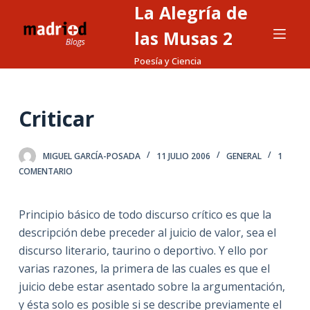
La Alegría de
S
a
las Musas 2
l
Poesía y Ciencia
t
a
r
Criticar
a
l
MIGUEL GARCÍA-POSADA
11 JULIO 2006
GENERAL
1
c
COMENTARIO
o
n
t
Principio básico de todo discurso crítico es que la
e
descripción debe preceder al juicio de valor, sea el
n
discurso literario, taurino o deportivo. Y ello por
i
varias razones, la primera de las cuales es que el
d
juicio debe estar asentado sobre la argumentación,
o
y ésta solo es posible si se describe previamente el