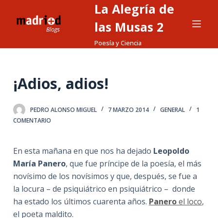
La Alegría de
S
a
las Musas 2
l
Poesía y Ciencia
t
a
r
¡Adios, adios!
a
l
PEDRO ALONSO MIGUEL
7 MARZO 2014
GENERAL
1
c
COMENTARIO
o
n
t
En esta mañana en que nos ha dejado
Leopoldo
e
María Panero
, que fue príncipe de la poesía, el más
n
novísimo de los novísimos y que, después, se fue a
i
la locura – de psiquiátrico en psiquiátrico – donde
d
ha estado los últimos cuarenta años.
Panero
el loco
,
o
el poeta maldito.