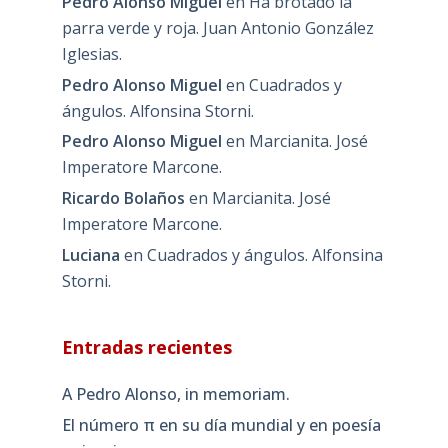
Pedro Alonso Miguel
en
Ha brotado la
parra verde y roja. Juan Antonio González
Iglesias.
Pedro Alonso Miguel
en
Cuadrados y
ángulos. Alfonsina Storni.
Pedro Alonso Miguel
en
Marcianita. José
Imperatore Marcone.
Ricardo Bolaños
en
Marcianita. José
Imperatore Marcone.
Luciana
en
Cuadrados y ángulos. Alfonsina
Storni.
Entradas recientes
A Pedro Alonso, in memoriam.
El número π en su día mundial y en poesía