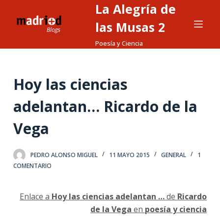
La Alegría de
S
a
las Musas 2
l
Poesía y Ciencia
t
a
r
Hoy las ciencias
a
l
adelantan… Ricardo de la
c
Vega
o
n
t
PEDRO ALONSO MIGUEL
11 MAYO 2015
GENERAL
1
e
COMENTARIO
n
i
Enlace a
Hoy las ciencias adelantan …
de
Ricardo
d
de la Vega
en
poesía y ciencia
o