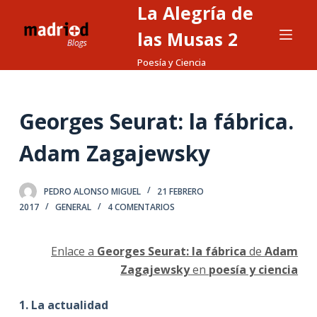
La Alegría de
S
a
las Musas 2
l
Poesía y Ciencia
t
a
r
Georges Seurat: la fábrica.
a
l
Adam Zagajewsky
c
o
PEDRO ALONSO MIGUEL
21 FEBRERO
n
2017
GENERAL
4 COMENTARIOS
t
e
Enlace a
Georges Seurat: la fábrica
de
Adam
n
Zagajewsky
en
poesía y ciencia
i
d
1. La actualidad
o