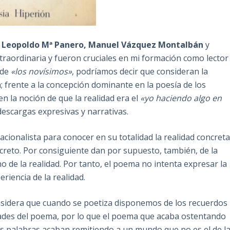
, Leopoldo Mª Panero, Manuel Vázquez Montalbán
y
raordinaria y fueron cruciales en mi formación como lector
 de
«los novísimos»
, podríamos decir que consideran la
; frente a la concepción dominante en la poesía de los
en la noción de que la realidad era el
«yo haciendo algo en
escargas expresivas y narrativas.
acionalista para conocer en su totalidad la realidad concreta
oncreto. Por consiguiente dan por supuesto, también, de la
no de la realidad. Por tanto, el poema no intenta expresar la
riencia de la realidad.
onsidera que cuando se poetiza disponemos de los recuerdos
dades del poema, por lo que el poema que acaba ostentando
as palabras acaban remitiendo a un mundo que no es el de l