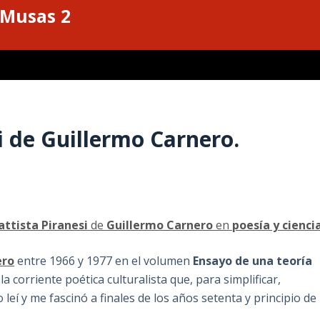
 Musas 2
i de Guillermo Carnero.
attista Piranesi
de
Guillermo Carnero
en
poesía y cienci
ero
entre 1966 y 1977 en el volumen
Ensayo de una teoría
a corriente poética culturalista que, para simplificar,
 leí y me fascinó a finales de los años setenta y principio de