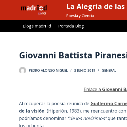
La Alegría de las
S
a
Poesía y Ciencia
l
Blogs madri+d
Portada Blog
t
a
r
a
Giovanni Battista Piranes
l
c
PEDRO ALONSO MIGUEL
3 JUNIO 2019
GENERAL
o
n
t
Enlace a
Giovanni B
e
n
Al recuperar la poesía reunida de
Guillermo Carn
i
de la visión
, (Hiperión, 1983), me reencuentro con l
d
podríamos denominar
“de los novísimos”
que tanto
o
los ochenta.