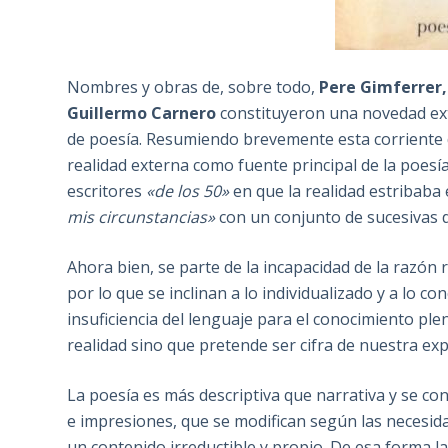
Nombres y obras de, sobre todo,
Pere Gimferrer
Guillermo Carnero
constituyeron una novedad ext
de poesía. Resumiendo brevemente esta corriente
realidad externa como fuente principal de la poesía
escritores
«de los 50»
en que la realidad estribaba 
mis circunstancias»
con un conjunto de sucesivas d
Ahora bien, se parte de la incapacidad de la razón r
por lo que se inclinan a lo individualizado y a lo c
insuficiencia del lenguaje para el conocimiento ple
realidad sino que pretende ser cifra de nuestra expe
La poesía es más descriptiva que narrativa y se c
e impresiones, que se modifican según las necesi
un contenido irreductible y propio. De esa forma l