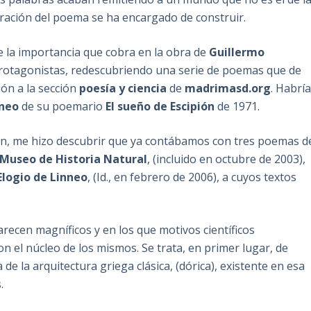
oración del poema se ha encargado de construir.
de la importancia que cobra en la obra de
Guillermo
s protagonistas, redescubriendo una serie de poemas que de
ón a la sección
poesía y ciencia
de
madrimasd.org
. Habrí
nneo
de su poemario
El sueño de Escipión
de 1971.
ción, me hizo descubrir que ya contábamos con tres poemas d
Museo de Historia Natural
, (incluido en octubre de 2003),
Elogio de Linneo
, (Id., en febrero de 2006), a cuyos textos
recen magníficos y en los que motivos científicos
on el núcleo de los mismos. Se trata, en primer lugar, de
de la arquitectura griega clásica, (dórica), existente en esa
.