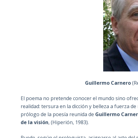
Guillermo Carnero
(R
El poema no pretende conocer el mundo sino ofrece
realidad: tersura en la dicción y belleza a fuerza d
prólogo de la poesía reunida de
Guillermo Carne
de la visión
, (Hiperión, 1983).
Puede, según el prologuista, asignarse al arte del 