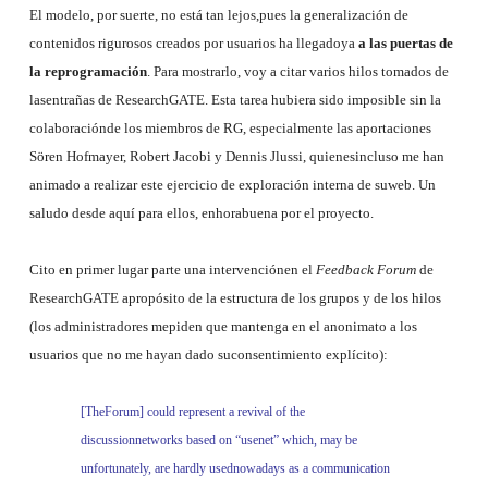
El modelo, por suerte, no está tan lejos,pues la generalización de
contenidos rigurosos creados por usuarios ha llegadoya
a las puertas de
la reprogramación
. Para
mostrarlo, voy a citar varios hilos tomados de
lasentrañas de ResearchGATE. Esta tarea hubiera sido imposible sin la
colaboraciónde los miembros de RG, especialmente las aportaciones
Sören Hofmayer, Robert Jacobi y Dennis Jlussi, quienesincluso me han
animado a realizar este ejercicio de exploración interna de suweb. Un
saludo desde aquí para ellos, enhorabuena por el proyecto.
Cito en primer lugar parte una intervenciónen el
Feedback Forum
de
ResearchGATE apropósito de la estructura de los grupos y de los hilos
(los administradores mepiden que mantenga en el anonimato a los
usuarios que no me hayan dado suconsentimiento explícito):
[TheForum]
could represent a revival of the
discussionnetworks based on “usenet” which, may be
unfortunately, are hardly usednowadays as a communication