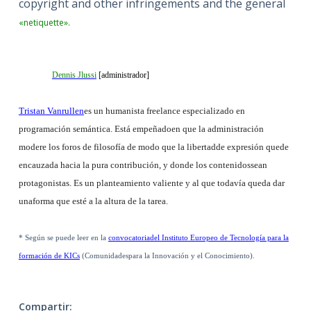
copyright and other infringements and the general
«netiquette».
Dennis Jlussi
[administrador]
Tristan Vanrullen
es un humanista freelance especializado en
programación semántica. Está empeñadoen que la administración
modere los foros de filosofía de modo que la libertadde expresión quede
encauzada hacia la pura contribución, y donde los contenidossean
protagonistas. Es un planteamiento valiente y al que todavía queda dar
unaforma que esté a la altura de la tarea.
*
Según se puede leer en la
convocatoriadel Instituto Europeo de Tecnología para la
formación de KICs
(Comunidadespara la Innovación y el Conocimiento).
Compartir: