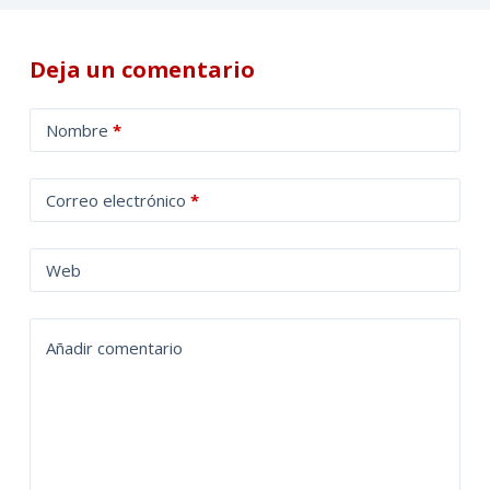
Deja un comentario
A
Nombre
*
l
t
Correo electrónico
*
e
r
n
Web
a
t
Añadir comentario
i
v
e
: