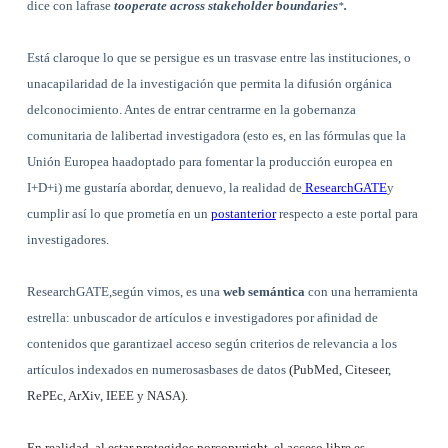
dice con lafrase
tooperate across stakeholder
boundaries
.
*
Está claroque lo que se persigue es un trasvase entre las instituciones, o
unacapilaridad de la investigación que permita la difusión orgánica
delconocimiento. Antes de entrar centrarme en la gobernanza
comunitaria de lalibertad investigadora (esto es, en las fórmulas que
la
Unión Europea
haadoptado para fomentar la producción europea en
I+D+i) me gustaría abordar, denuevo, la realidad de
ResearchGATE
y
cumplir así lo que prometía en un
postanterior
respecto a este portal para
investigadores.
ResearchGATE,según vimos, es una
web semántica
con una herramienta
estrella: unbuscador de artículos e investigadores por afinidad de
contenidos que garantizael acceso según criterios de relevancia a los
artículos indexados en numerosasbases de datos
(
PubMed, Citeseer,
RePEc, ArXiv, IEEE y NASA
).
En realidad, al estar protegidos porcopyright, el acceso libre es