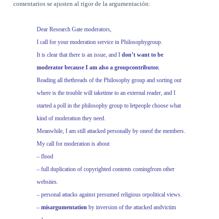
comentarios se ajusten al rigor de la argumentación:
Dear Research Gate moderators,
I call for your moderation service in Philosophygroup.
It is clear that there is an issue, and I
don’t want to be
moderator because I am also a groupcontributor.
Reading all thethreads of the Philosophy group and sorting out
where is the trouble will taketime to an external reader, and I
started a poll in the philosophy group to letpeople choose what
kind of moderation they need.
Meanwhile, I am still attacked personally by oneof the members.
My call for moderation is about
– flood
– full duplication of copyrighted contents comingfrom other
websites.
– personal attacks against presumed religious orpolitical views.
–
misargumentation
by inversion of the attacked andvictim