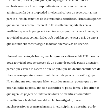
exclusivamente a los correspondientes abstracts,por lo que la
administración de la propiedad intelectual coloca un severocortapisas
para la difusión osmótica de los resultados científicos. Hemos desuponer
que iniciativas como ResearchGATE resultarán importantes en la
medidaen que se imponga el Open Access, y que, de manera inversa, la
actividad enestas comunidades web podrían convencer a más de uno a
que difunda sus escritossegún modelos alternativos de licencia.
Hasta el momento, de hecho, muchos grupos enResearchGATE muestran
poca actividad porque carecen de un punto de partida parala discusión;
parece que estén a la espera de que se publique un
documentoblanco de
libre acceso
que sirva como puntode partida para la discusión grupal.
No es ninguna sorpresa que falten estosdocumentos, puesto que no se
podrían ceñir, ni por su función específica ni porsu forma, a los criterios
que rigen los
papers.
Se trataría más bien de manifiestos humildes
supeditados a la definición
del nicho investigador, que en
muchasocasiones es marcadamente interdisciplinar y necesita, por lo