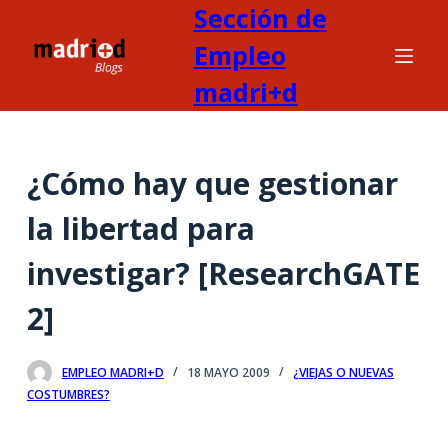
Sección de
S
a
Empleo
l
madri+d
t
a
r
¿Cómo hay que gestionar
a
l
la libertad para
c
o
investigar? [ResearchGATE
n
t
2]
e
n
EMPLEO MADRI+D
18 MAYO 2009
¿VIEJAS O NUEVAS
i
COSTUMBRES?
d
o