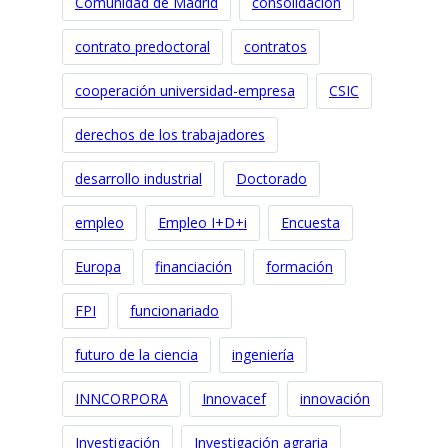
Comunidad de Madrid
consolidación
contrato predoctoral
contratos
cooperación universidad-empresa
CSIC
derechos de los trabajadores
desarrollo industrial
Doctorado
empleo
Empleo I+D+i
Encuesta
Europa
financiación
formación
FPI
funcionariado
futuro de la ciencia
ingeniería
INNCORPORA
Innovacef
innovación
Investigación
Investigación agraria