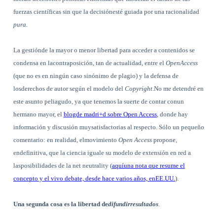
fuerzas científicas sin que la decisiónesté guiada por una racionalidad
pura.
La gestiónde la mayor o menor libertad para acceder a contenidos se
condensa en lacontraposición, tan de actualidad, entre el
OpenAccess
(que no es en ningún caso sinónimo de plagio) y la defensa de
losderechos de autor según el modelo del
Copyright
.No me detendré en
este asunto peliagudo, ya que tenemos la suerte de contar conun
hermano mayor, el
blogde madri+d sobre Open Access
, donde hay
información y discusión muysatisfactorias al respecto. Sólo un pequeño
comentario: en realidad, elmovimiento
Open Access
propone,
endefinitiva, que la ciencia iguale su modelo de extensión en red a
lasposibilidades de la net neutrality (
aquíuna nota que resume el
concepto y el vivo debate, desde hace varios años, enEE.UU.
).
Una segunda cosa
es la libertad de
difundirresultados
.