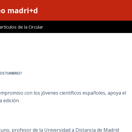
eo madri+d
tículos de la Circular
 COSTUMBRES?
ompromiso con los jóvenes científicos españoles, apoya el
 edición.
tuno, profesor de la Universidad a Distancia de Madrid