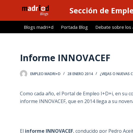
S
Sección de Empl
a
l
Blogs madri+d
Portada Blog
Debate sobre los ar
t
a
r
a
Informe INNOVACEF
l
c
EMPLEO MADRI+D
28 ENERO 2014
¿VIEJAS O NUEVAS
o
n
t
Como cada año, el Portal de Empleo I+D+i, en su c
e
informe INNOVACEF, que en 2014 llega a su novena
n
i
d
o
El
informe INNOVACEF
, conducido por Pedro Acei