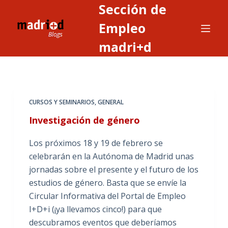
Sección de
S
a
Empleo
l
madri+d
t
a
r
a
CURSOS Y SEMINARIOS
,
GENERAL
l
c
Investigación de género
o
Los próximos 18 y 19 de febrero se
n
celebrarán en la Autónoma de Madrid unas
t
jornadas sobre el presente y el futuro de los
e
estudios de género. Basta que se envíe la
n
Circular Informativa del Portal de Empleo
i
I+D+i (¡ya llevamos cinco!) para que
d
descubramos eventos que deberíamos
o