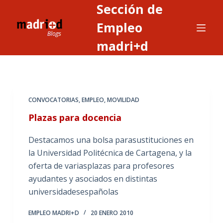
Sección de
S
a
Empleo
l
madri+d
t
a
r
a
CONVOCATORIAS
,
EMPLEO
,
MOVILIDAD
l
c
Plazas para docencia
o
Destacamos una bolsa parasustituciones en
n
la Universidad Politécnica de Cartagena, y la
t
oferta de variasplazas para profesores
e
ayudantes y asociados en distintas
n
universidadesespañolas
i
d
EMPLEO MADRI+D
20 ENERO 2010
o