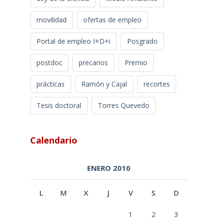
movilidad
ofertas de empleo
Portal de empleo I+D+i
Posgrado
postdoc
precarios
Premio
prácticas
Ramón y Cajal
recortes
Tesis doctoral
Torres Quevedo
Calendario
ENERO 2010
L
M
X
J
V
S
D
1
2
3