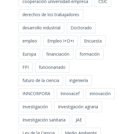
cooperación universidad-empresa
CSIC
derechos de los trabajadores
desarrollo industrial
Doctorado
empleo
Empleo I+D+i
Encuesta
Europa
financiación
formación
FPI
funcionariado
futuro de la ciencia
ingeniería
INNCORPORA
Innovacef
innovación
Investigación
Investigación agraria
Investigación sanitaria
JAE
Ley de la Ciencia
Medio Ambiente