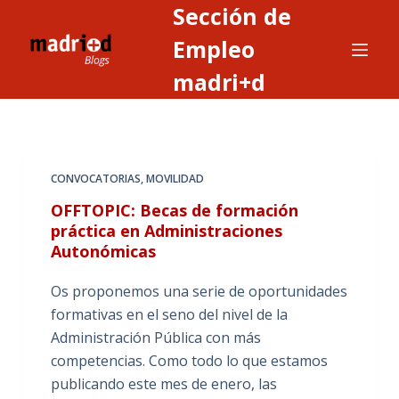
Sección de
S
a
Empleo
l
madri+d
t
a
r
a
CONVOCATORIAS
,
MOVILIDAD
l
c
OFFTOPIC: Becas de formación
o
práctica en Administraciones
Autonómicas
n
t
Os proponemos una serie de oportunidades
e
formativas en el seno del nivel de la
n
Administración Pública con más
i
competencias. Como todo lo que estamos
d
publicando este mes de enero, las
o