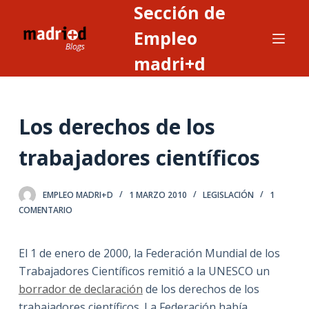
Sección de
S
a
Empleo
l
madri+d
t
a
r
Los derechos de los
a
l
trabajadores científicos
c
o
n
EMPLEO MADRI+D
1 MARZO 2010
LEGISLACIÓN
1
COMENTARIO
t
e
n
El 1 de enero de 2000, la Federación Mundial de los
i
Trabajadores Científicos remitió a la UNESCO un
d
borrador de declaración
de los derechos de los
o
trabajadores científicos. La Federación había