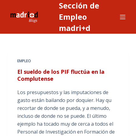
Sección de
S
a
Empleo
l
madri+d
t
a
r
a
EMPLEO
l
c
El sueldo de los PIF fluctúa en la
o
Complutense
n
Los presupuestos y las imputaciones de
t
gasto están bailando por doquier. Hay qu
e
recortar de donde se pueda, y a menudo,
n
incluso de donde no se puede. El último
i
ejemplo ha tocado muy de cerca a todos el
d
Personal de Investigación en Formación de
o