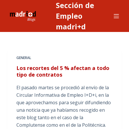
Sección de
S
a
Empleo
l
madri+d
t
a
r
a
GENERAL
l
c
Los recortes del 5 % afectan a todo
o
tipo de contratos
n
El pasado martes se procedió al envío de la
t
Circular Informativa de Empleo I+D+i, en la
e
que aprovechamos para seguir difundiendo
n
una noticia que ya habíamos recogido en
i
este blog tanto en el caso de la
d
Complutense como en el de la Politécnica.
o